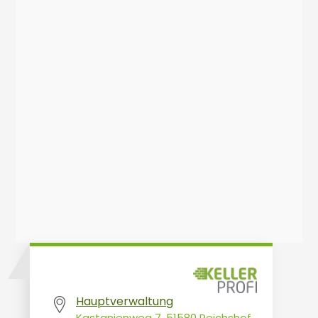
Ich habe die
Informationen zur Datenverarbeitung
zur
Kenntnis genommen. Meine angegebenen Daten
werden zum Zweck der Erstellung und Bearbeitung
meiner Anfrage der PATEA Concept GmbH "Der Keller
Profi" gespeichert.
Hauptverwaltung
Kastanienweg 7, 51580 Reichshof