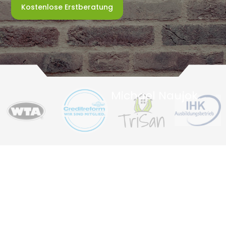
Kostenlose Erstberatung
Michael Naujok
KURZ UND KNAPP
Wir sanieren auf Dauer
feuchte Wände